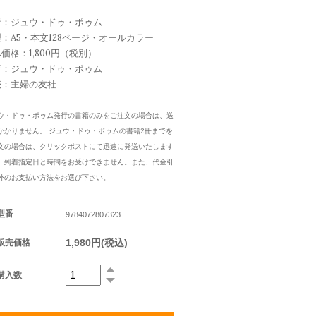
者：ジュウ・ドゥ・ポゥム
：A5・本文128ページ・オールカラー
価格：1,800円（税別）
行：ジュウ・ドゥ・ポゥム
売：主婦の友社
ウ・ドゥ・ポゥム発行の書籍のみをご注文の場合は、送
かかりません。 ジュウ・ドゥ・ポゥムの書籍2冊までを
文の場合は、クリックポストにて迅速に発送いたします
、到着指定日と時間をお受けできません。また、代金引
外のお支払い方法をお選び下さい。
型番
9784072807323
1,980円(税込)
販売価格
購入数