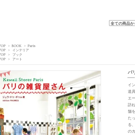
TOP
>
BOOK
>
Paris
TOP
>
インテリア
TOP
>
ブック
TOP
>
アート
パ
イ
道
エ
訪
舗
た
る
の