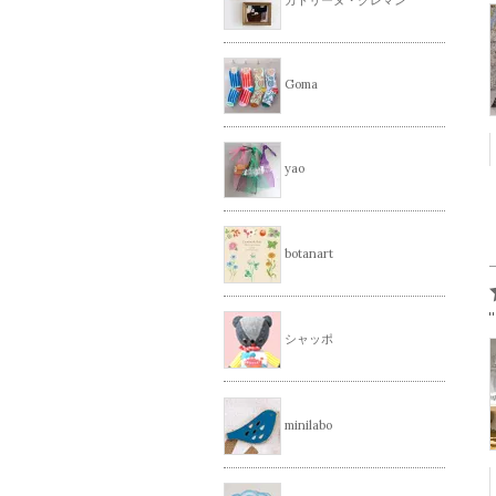
Goma
yao
botanart
シャッポ
minilabo