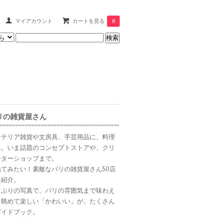
マイアカウント
カートを見る
0
リの雑貨屋さん
ンテリア雑貨や文房具、手芸用品に、料理
具。いま話題のコンセプトストアや、クリ
ーターショップまで。
ねてみたい！素敵なパリの雑貨屋さん50店
を紹介。
っぷりの写真で、パリの雰囲気まで味わえ
、眺めて楽しい「かわいい」が、たくさん
ガイドブック。