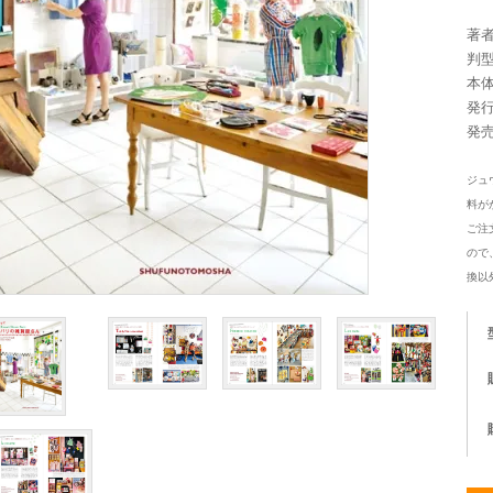
著
判型
本体
発
発
ジュ
料が
ご注
ので
換以