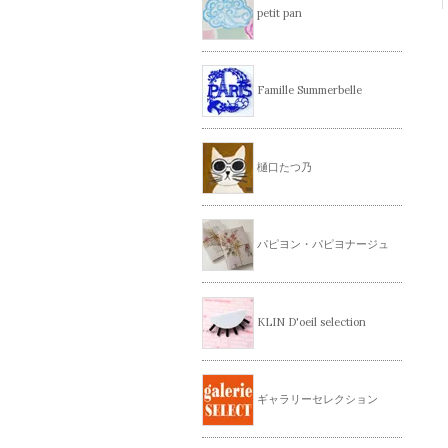
petit pan
Famille Summerbelle
樋口たつ乃
パピヨン・パピヨナージュ
KLIN D'oeil selection
ギャラリーセレクション