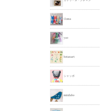
Goma
yao
botanart
シャッポ
minilabo