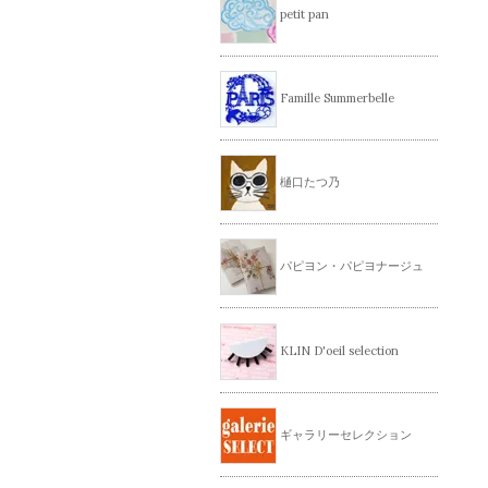
petit pan
Famille Summerbelle
樋口たつ乃
パピヨン・パピヨナージュ
KLIN D'oeil selection
ギャラリーセレクション