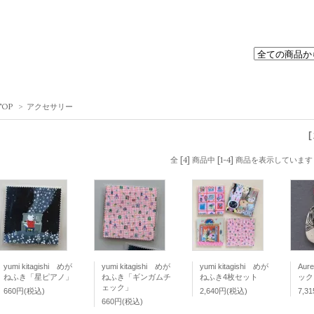
TOP
>
アクセサリー
[
全 [4] 商品中 [1-4] 商品を表示しています
yumi kitagishi めが
yumi kitagishi めが
yumi kitagishi めが
Aur
ねふき「星ピアノ」
ねふき「ギンガムチ
ねふき4枚セット
ック
ェック」
660円(税込)
2,640円(税込)
7,3
660円(税込)