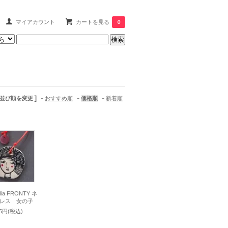
マイアカウント
カートを見る
0
 並び順を変更 ]
-
おすすめ順
-
価格順
-
新着順
elia FRONTY ネ
レス 女の子
15円(税込)